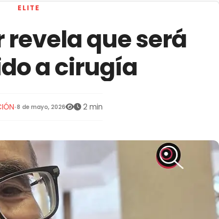
ELITE
 revela que será
do a cirugía
IÓN
2 min
•
8 de mayo, 2026