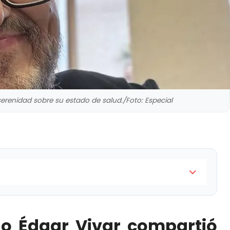
serenidad sobre su estado de salud./Foto: Especial
 compartió que próximamente será sometido a una
dad
no Édgar Vivar compartió