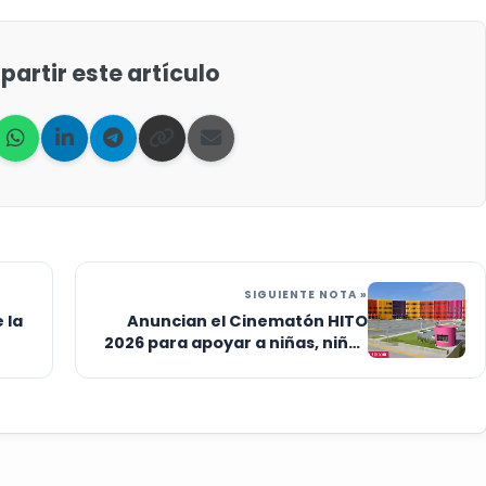
artir este artículo
SIGUIENTE NOTA »
 la
Anuncian el Cinematón HITO
2026 para apoyar a niñas, niños
y jóvenes con cáncer