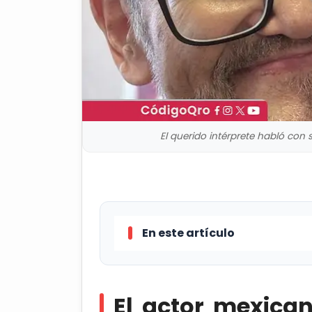
El querido intérprete habló con 
En este artículo
El actor mexicano Édgar Vivar
cirugía relacionada con su movili
El actor mexica