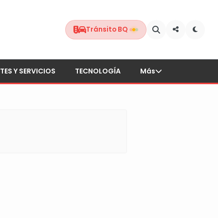
Tránsito BQ
TES Y SERVICIOS
TECNOLOGÍA
Más