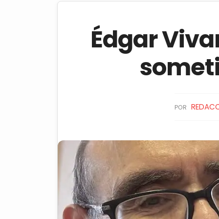
Édgar Vivar
someti
REDACC
POR