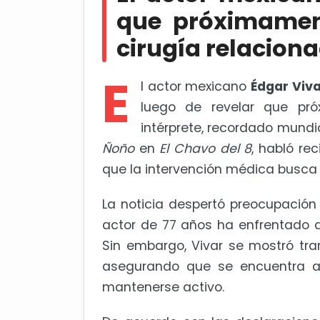
Kate del Castillo anuncia el regr
que próximamen
cirugía relacion
E
l actor mexicano
Édgar Viv
luego de revelar que pró
intérprete, recordado mund
Ñoño
en
El Chavo del 8
, habló re
que la intervención médica busca 
La noticia despertó preocupación
actor de 77 años ha enfrentado d
Sin embargo, Vivar se mostró tran
asegurando que se encuentra a
mantenerse activo.