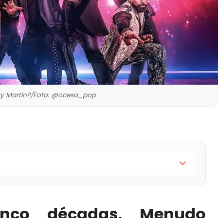
cky Martin?/Foto: @ocesa_pop
do regresa a los escenarios con su gira
versario
inco décadas, Menudo