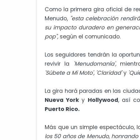
Como la primera gira oficial de r
Menudo,
"esta celebración rendir
su impacto duradero en generacion
pop",
según el comunicado.
Los seguidores tendrán la oportun
revivir la
'Menudomanía',
mientr
'Súbete a Mi Moto', 'Claridad'
y
'Quie
La gira hará paradas en las ciud
Nueva York
y
Hollywood
, así 
Puerto Rico.
Más que un simple espectáculo, l
los 50 años de Menudo, honrando 