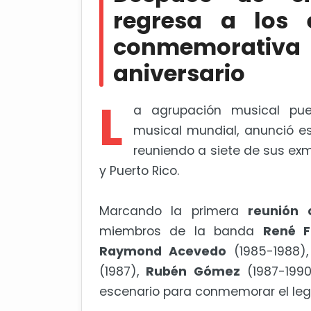
Bonnie Tyler sale del coma, per
regresa a los 
conmemorati
aniversario
L
a agrupación musical pue
musical mundial, anunció e
reuniendo a siete de sus ex
y Puerto Rico.
Marcando la primera
reunión o
miembros de la banda
René F
Raymond Acevedo
(1985-1988)
(1987),
Rubén Gómez
(1987-199
escenario para conmemorar el leg