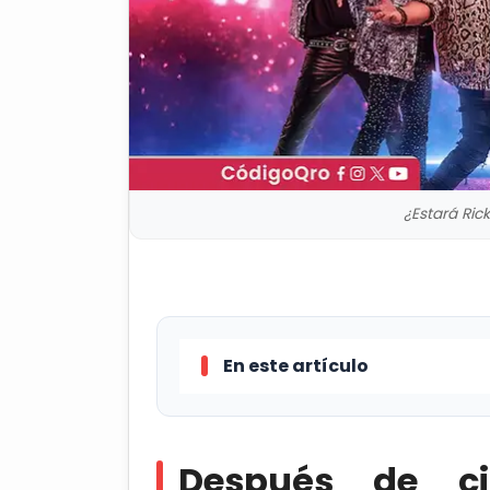
¿Estará Ri
En este artículo
Después de cinco décadas, Menu
conmemorativa en honor al 50 ani
Después de c