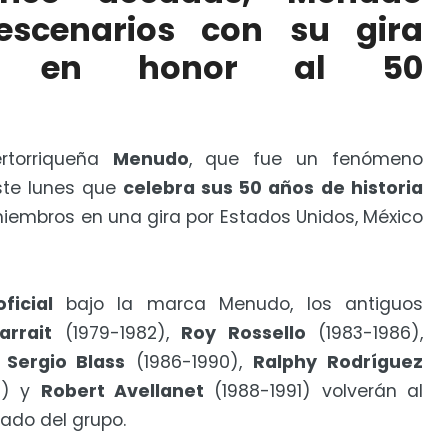
o su estado es crítico
escenarios con su gira
va en honor al 50
rtorriqueña
Menudo
, que fue un fenómeno
ste lunes que
celebra sus 50 años de historia
miembros en una gira por Estados Unidos, México
ficial
bajo la marca Menudo, los antiguos
arrait
(1979-1982),
Roy Rossello
(1983-1986),
,
Sergio Blass
(1986-1990),
Ralphy Rodríguez
0) y
Robert Avellanet
(1988-1991) volverán al
ado del grupo.