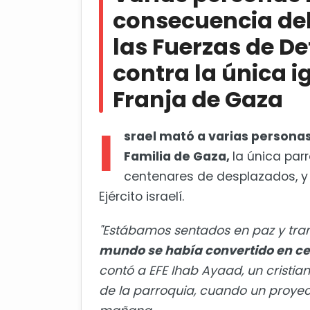
consecuencia de
Un ataque no justificado
las Fuerzas de De
Diagnostican a Trump con insuf
contra la única ig
Franja de Gaza
I
srael mató a varias personas
Familia de Gaza,
la única par
centenares de desplazados, y
Ejército israelí.
"Estábamos sentados en paz y tranq
mundo se había convertido en cen
contó a EFE Ihab Ayaad, un cristi
de la parroquia, cuando un proyecti