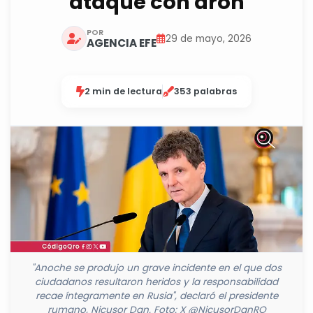
ataque con dron
POR
29 de mayo, 2026
AGENCIA EFE
2 min de lectura
353 palabras
"Anoche se produjo un grave incidente en el que dos
ciudadanos resultaron heridos y la responsabilidad
recae íntegramente en Rusia", declaró el presidente
rumano, Nicușor Dan. Foto: X @NicusorDanRO