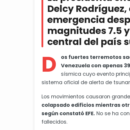
Delcy Rodríguez,
Jueza prohíbe permanentement
emergencia desp
para votar
magnitudes 7.5 y 
central del país
D
os fuertes terremotos sa
Venezuela con apenas 39
sísmica cuyo evento princi
sistema oficial de alerta de tsuna
Los movimientos causaron grand
colapsado edificios mientras otr
según constató EFE.
No se ha con
fallecidos.