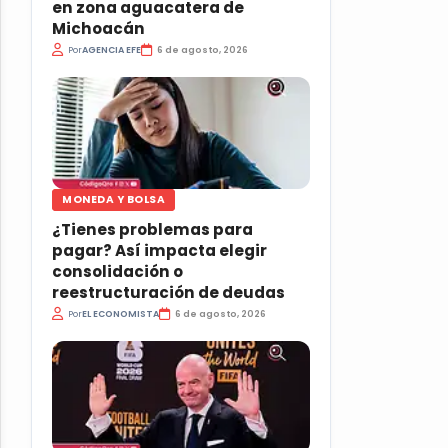
en zona aguacatera de
Michoacán
Por
AGENCIA EFE
6 de agosto, 2026
MONEDA Y BOLSA
¿Tienes problemas para
pagar? Así impacta elegir
consolidación o
reestructuración de deudas
Por
EL ECONOMISTA
6 de agosto, 2026