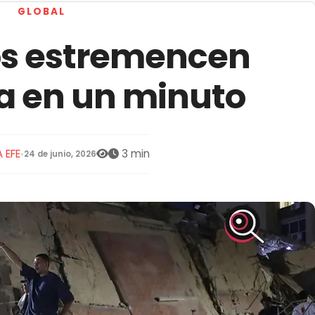
GLOBAL
os estremencen
a en un minuto
 EFE
3 min
•
24 de junio, 2026