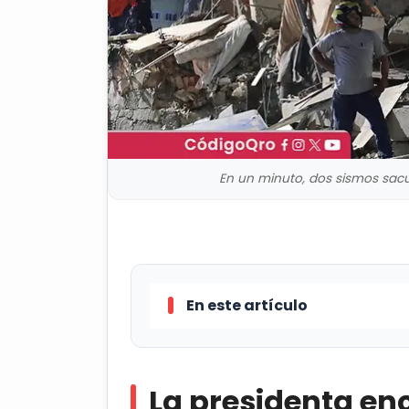
En un minuto, dos sismos sacud
En este artículo
La presidenta encargada de Ven
emergencia después de que dos si
La presidenta en
central del país sudamericano