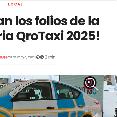
LOCAL
n los folios de la
ia QroTaxi 2025!
IÓN
2 min
•
23 de mayo, 2025