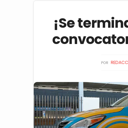
¡Se termina
convocator
REDACC
POR