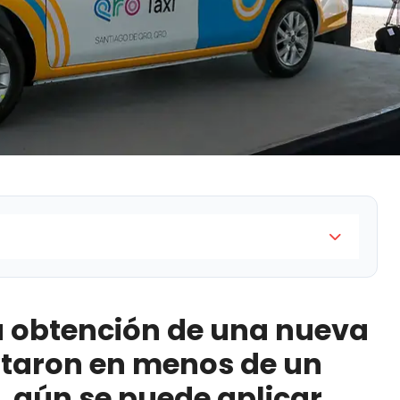
de una nueva concesión se agotaron en menos de un
licar para el cambio de vehículo con concesión,
a obtención de una nueva
lio
taron en menos de un
 La Piedad
, aún se puede aplicar