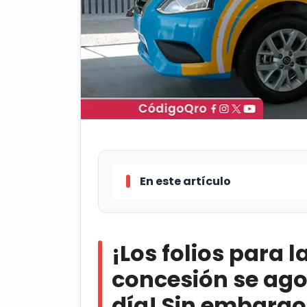
En este artículo
¡Los folios para la obtención 
día! Sin embargo, aún se puede ap
¡Los folios
para l
que estará hasta el próximo 7 de ju
concesión se
ago
Sofocan incendio a la altura de
día! Sin embargo