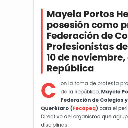
Mayela Portos Hernández tomar
Colegios y Asociaciones de Profesi
Mayela Portos H
en el Teatro de la República
posesión como pr
Inicia fase B de rehabilitación 
Federación de Co
Profesionistas de
10 de noviembre, 
República
C
on la toma de protesta pr
de la República,
Mayela Po
Federación de Colegios y
Querétaro (
Fecapeq
)
para el pe
Directivo del organismo que agrup
disciplinas.