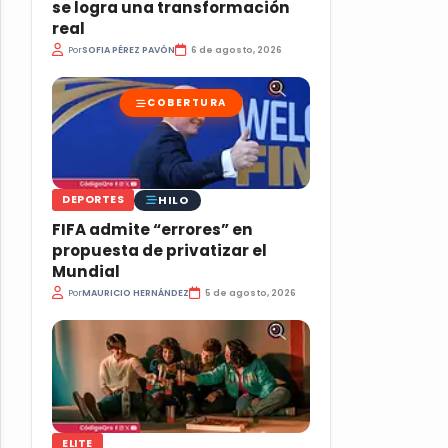
se logra una transformación
real
Por
SOFIA PÉREZ PAVÓN
6 de agosto, 2026
COBERTURA
HILO
DEPORTES
FIFA admite “errores” en
propuesta de privatizar el
Mundial
Por
MAURICIO HERNÁNDEZ
5 de agosto, 2026
ELITE