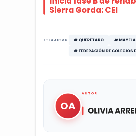
Inicia fase B de reha
Sierra Gorda: CEI
# QUERÉTARO
# MAYELA
ETIQUETAS:
# FEDERACIÓN DE COLEGIOS 
AUTOR
OA
OLIVIA ARR