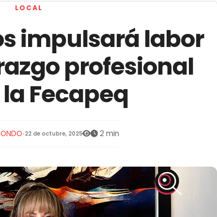
LOCAL
s impulsará labor
erazgo profesional
 la Fecapeq
EDONDO
2 min
•
22 de octubre, 2025