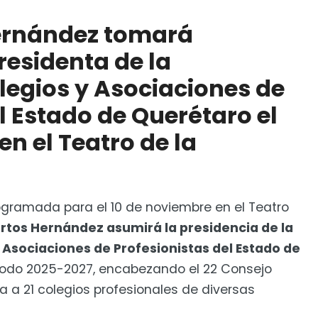
á posesión como presidenta de la Federación de
onistas del Estado de Querétaro el 10 de noviembre,
ernández tomará
esidenta de la
de caminos en la Sierra Gorda: CEI
legios y Asociaciones de
l Estado de Querétaro el
en el Teatro de la
ogramada para el 10 de noviembre en el Teatro
rtos Hernández asumirá la presidencia de la
 Asociaciones de Profesionistas del Estado de
riodo 2025-2027, encabezando el 22 Consejo
a a 21 colegios profesionales de diversas