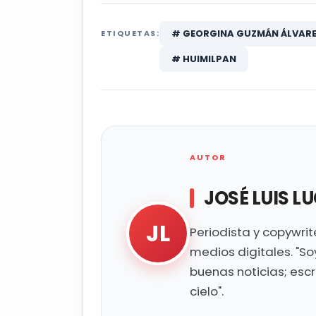
# GEORGINA GUZMÁN ÁLVAR
ETIQUETAS:
# HUIMILPAN
AUTOR
JOSÉ LUIS L
JL
Periodista y copywri
medios digitales. "So
buenas noticias; esc
cielo".