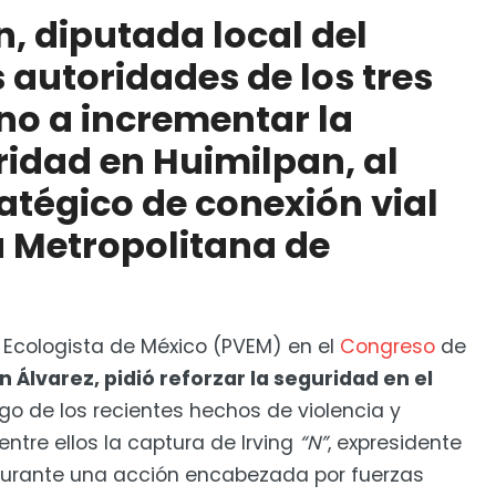
a vigilancia y seguridad en Huimilpan, al ser un
 diputada local del
l dentro de la Zona Metropolitana de Querétaro
 autoridades de los tres
ias en la Sierra de Querétaro alcanza 96%
rno a incrementar la
ridad en Huimilpan, al
atégico de conexión vial
a Metropolitana de
Ecologista de México (PVEM) en el
Congreso
de
Álvarez, pidió reforzar la seguridad en el
ego de los recientes hechos de violencia y
entre ellos la captura de Irving
“N”
, expresidente
 durante una acción encabezada por fuerzas