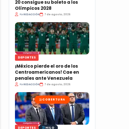
20 consigue su boleto a los
Olímpicos 2028
Por
REDACCIÓN
7 de agosto, 2026
DEPORTES
¡México pierde el oro de los
Centroamericanos! Cae en
penales ante Venezuela
Por
REDACCIÓN
7 de agosto, 2026
COBERTURA
HILO
DEPORTES