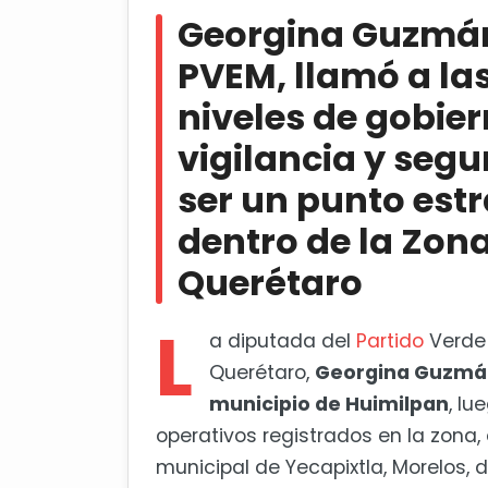
niveles de gobierno a incrementar l
Georgina Guzmán,
punto estratégico de conexión via
PVEM, llamó a las
Recuperación de daños por lluv
niveles de gobie
vigilancia y segu
ser un punto estr
dentro de la Zon
Querétaro
L
a diputada del
Partido
Verde 
Querétaro,
Georgina Guzmán 
municipio de Huimilpan
, lu
operativos registrados en la zona, 
municipal de Yecapixtla, Morelos,