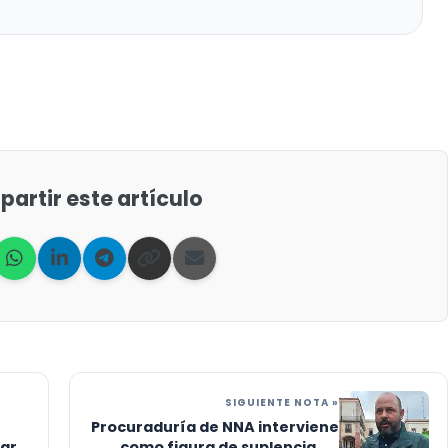
artir este artículo
SIGUIENTE NOTA »
Procuraduría de NNA interviene
taro
como figura de suplencia en