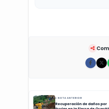
Comp
« NOTA ANTERIOR
Recuperación de daños por
lluvias en la Sierra de Queré