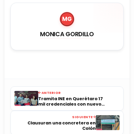
MG
MONICA GORDILLO
ANTERIOR
Tramita INE en Querétaro 17
mil credenciales con nuevo
modelo
SIGUIENTE
Clausuran una concretera en
Colón