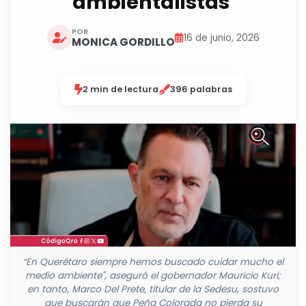
ambientalistas
POR
16 de junio, 2026
MONICA GORDILLO
2 min de lectura
396 palabras
“En Querétaro siempre hemos buscado cuidar mucho el
medio ambiente", aseguró el gobernador Mauricio Kuri;
en tanto, Marco Del Prete, titular de la Sedesu, sostuvo
que buscarán que Peña Colorada no pierda su