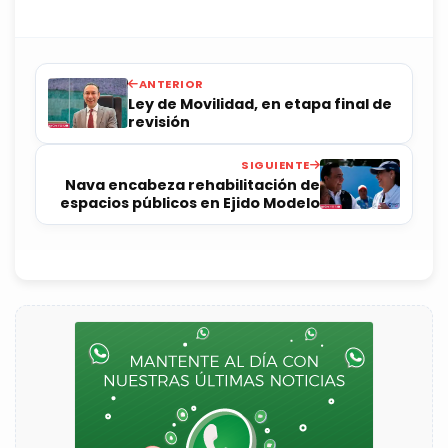
ANTERIOR
Ley de Movilidad, en etapa final de
revisión
SIGUIENTE
Nava encabeza rehabilitación de
espacios públicos en Ejido Modelo