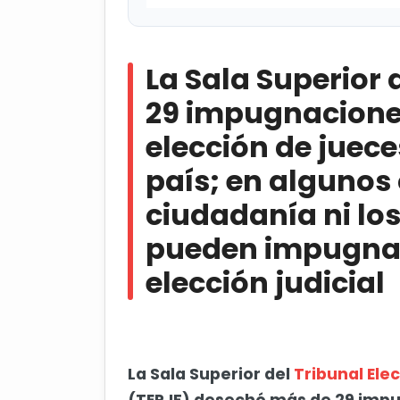
La Sala Superior del TEPJF des
elección de jueces y magistrados en
La Sala Superior
ciudadanía ni los partidos polític
judicial
29 impugnaciones
elección de juece
Revocan expulsión de Enrique 
país; en algunos 
Aumenta percepción de insegur
ciudadanía ni los
pueden impugnar 
elección judicial
La Sala Superior del
Tribunal Elec