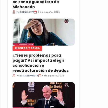
en zona aguacatera de
Michoacán
Por
AGENCIA EFE
6 de agosto, 2026
MONEDA Y BOLSA
¿Tienes problemas para
pagar? Así impacta elegir
consolidación o
reestructuración de deudas
Por
EL ECONOMISTA
6 de agosto, 2026