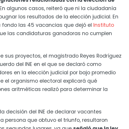
gnaciones relacionadas con la elección de
En algunos casos, reiteró que ni la ciudadanía
pugnar los resultados de la elección judicial. En
a fondo las 45 vacancias que dejó el
Instituto
que las candidaturas ganadoras no cumplen
de sus proyectos, el magistrado Reyes Rodríguez
uerdo del INE en el que se declaró como
res en la elección judicial por bajo promedio
e el organismo electoral explicará qué
ones aritméticas realizó para determinar la
la decisión del INE de declarar vacantes
a persona que obtuvo el triunfo, resultaron
a los segundos lugares, ya que
señaló que la ley