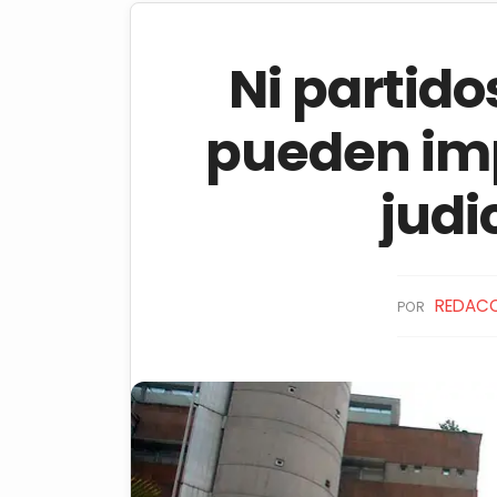
Ni partido
pueden im
judi
REDAC
POR