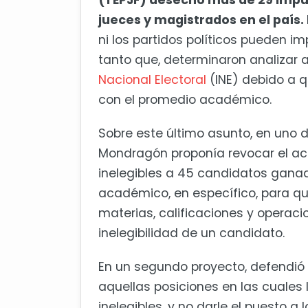
(TEPJF) desechó más de 29 impu
jueces y magistrados en el país.
ni los partidos políticos pueden im
tanto que, determinaron analizar 
Nacional Electoral
(INE) debido a 
con el promedio académico.
Sobre este último asunto, en uno 
Mondragón proponía revocar el ac
inelegibles a 45 candidatos ganado
académico, en específico, para qu
materias, calificaciones y operaci
inelegibilidad de un candidato.
En un segundo proyecto, defendió 
aquellas posiciones en las cuales l
inelegibles, y no darle el puesto 