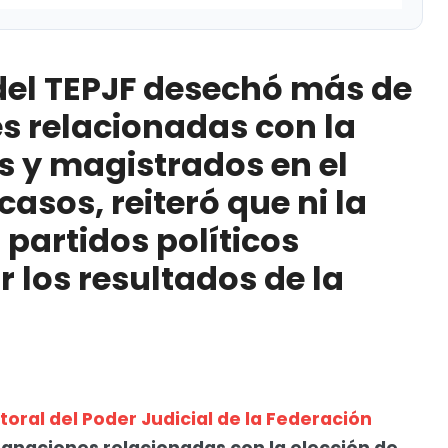
echó más de 29 impugnaciones relacionadas con la
 el país; en algunos casos, reiteró que ni la
 del TEPJF desechó más de
os pueden impugnar los resultados de la elección
 relacionadas con la
s y magistrados en el
Ochoa
casos, reiteró que ni la
idad entre mexicanos en la primera mitad del año
 partidos políticos
los resultados de la
toral del Poder Judicial de la Federación