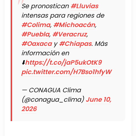
Se pronostican
#Lluvias
intensas para regiones de
#Colima
,
#Michoacán
,
#Puebla
,
#Veracruz
,
#Oaxaca
y
#Chiapas
. Más
información en
⬇️
https://t.co/jaP5ukOtK9
pic.twitter.com/H7Bso1hfyW
— CONAGUA Clima
(@conagua_clima)
June 10,
2026