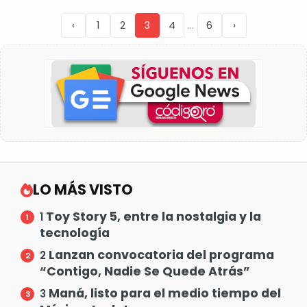
...
‹
1
2
3
4
6
›
LO MÁS VISTO
Toy Story 5, entre la nostalgia y la
1
tecnología
Lanzan convocatoria del programa
2
“Contigo, Nadie Se Quede Atrás”
Maná, listo para el medio tiempo del
3