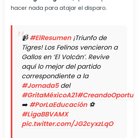
hacer nada para atajar el disparo.
📹
#ElResumen
¡Triunfo de
Tigres! Los Felinos vencieron a
Gallos en ‘El Volcán’. Revive
aquí lo mejor del partido
correspondiente a la
#Jornada5
del
#GritaMéxicoA21
#CreandoOportun
➡️
#PorLaEducación
⚽
#LigaBBVAMX
pic.twitter.com/JG2cyxzLqO