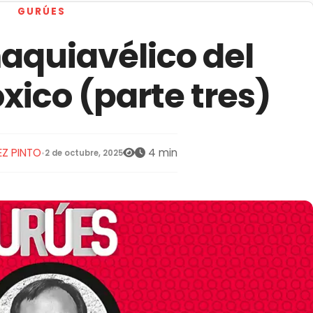
GURÚES
maquiavélico del
óxico (parte tres)
Z PINTO
4 min
•
2 de octubre, 2025