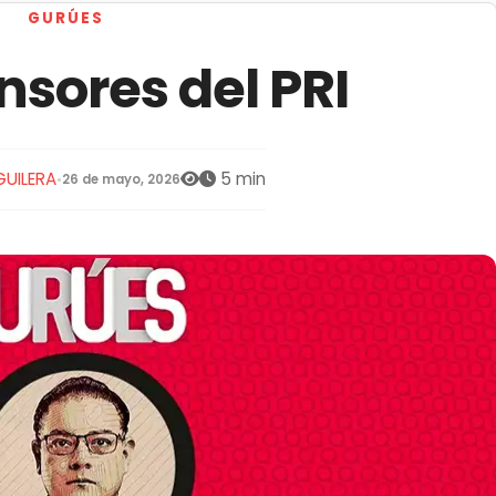
GURÚES
nsores del PRI
GUILERA
5 min
•
26 de mayo, 2026