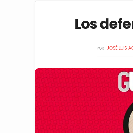
Los defe
JOSÉ LUIS A
POR