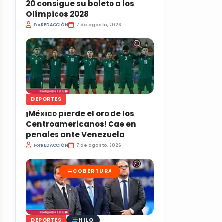
20 consigue su boleto a los
Olímpicos 2028
Por
REDACCIÓN
7 de agosto, 2026
DEPORTES
¡México pierde el oro de los
Centroamericanos! Cae en
penales ante Venezuela
Por
REDACCIÓN
7 de agosto, 2026
COBERTURA
HILO
DEPORTES