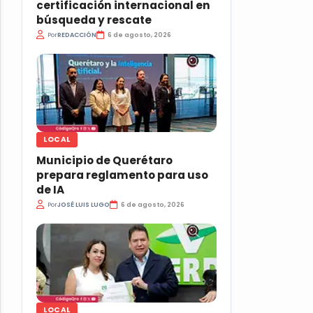
certificación internacional en
búsqueda y rescate
Por
REDACCIÓN
6 de agosto, 2026
LOCAL
Municipio de Querétaro
prepara reglamento para uso
de IA
Por
JOSÉ LUIS LUGO
6 de agosto, 2026
LOCAL