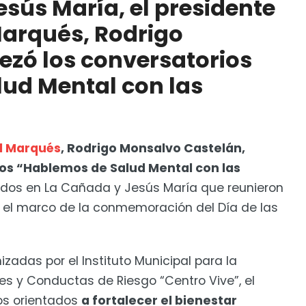
esús María, el presidente
más trabajadoras de Corregidora
Marqués, Rodrigo
zó los conversatorios
ud Mental con las
l Marqués
, Rodrigo Monsalvo Castelán,
os “Hablemos de Salud Mental con las
ados en La Cañada y Jesús María que reunieron
n el marco de la conmemoración del Día de las
zadas por el Instituto Municipal para la
es y Conductas de Riesgo “Centro Vive”, el
os orientados
a fortalecer el bienestar