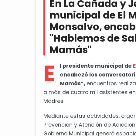
En La Cañada y J
Chepe Guerrero reconoce a ma
municipal de El 
Monsalvo, encabe
"Hablemos de Sal
Mamás"
E
l presidente municipal de
E
encabezó los conversatori
Mamás”,
encuentros realiz
a más de cuatro mil asistentes e
Madres.
Mediante estas actividades, organi
Prevención y Atención de Adiccion
Gobierno Municipal generó espaci