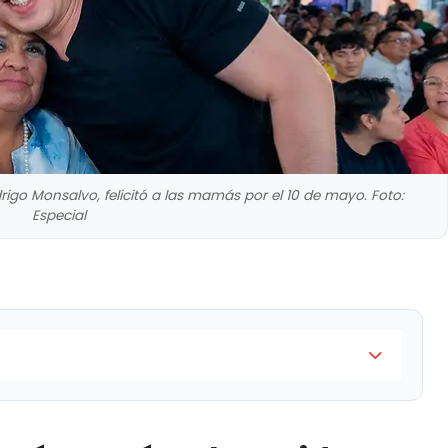
rigo Monsalvo, felicitó a las mamás por el 10 de mayo. Foto:
Especial
presidente municipal de El Marqués, Rodrigo
orios "Hablemos de Salud Mental con las Mamás"