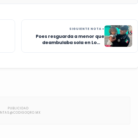
SIGUIENTE NOTA »
Poes resguarda a menor que
deambulaba sola en Loma
Bonita