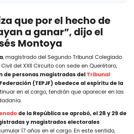
hecho de ser candidatos vayan a ganar”, dijo el
iza que por el hecho de
nir a persona coordinadora de Comités de la 4T
yan a ganar”, dijo el
sés Montoya
a
, magistrado del Segundo Tribunal Colegiado
Civil del XXII Circuito con sede en Querétaro,
ón de personas magistradas del
Tribunal
a Federación (TEPJF) obedece al espíritu de la
tinuar en el cargo, tendrán que aparecer en las
udadanía.
enado
de la República se aprobó, el 28 y 29 de
istradas y magistrados electorales
cumular 17 años en el cargo. En este sentido,