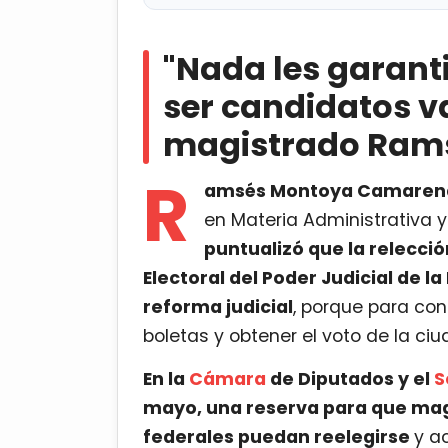
"Nada les garantiza que por el 
magistrado Ramsés Montoya
"Nada les garant
Revisarán integridad para defi
ser candidatos va
magistrado Ram
R
amsés Montoya Camaren
en Materia Administrativa y 
puntualizó que la relecci
Electoral del Poder Judicial de l
reforma judicial
, porque para con
boletas y obtener el voto de la ci
En la
Cámara
de Diputados y el
S
mayo, una reserva para que mag
federales puedan reelegirse
y a