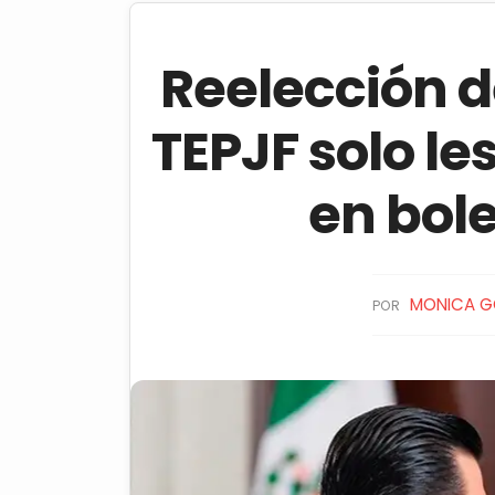
Reelección d
TEPJF solo le
en bol
MONICA G
POR