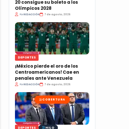
20 consigue su boleto a los
Olímpicos 2028
Por
REDACCIÓN
7 de agosto, 2026
DEPORTES
¡México pierde el oro de los
Centroamericanos! Cae en
penales ante Venezuela
Por
REDACCIÓN
7 de agosto, 2026
COBERTURA
HILO
DEPORTES