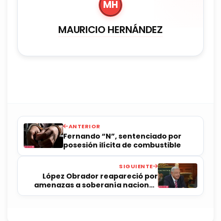
MH
MAURICIO HERNÁNDEZ
ANTERIOR
Fernando “N”, sentenciado por
posesión ilícita de combustible
SIGUIENTE
López Obrador reapareció por
amenazas a soberanía nacional:
Morena