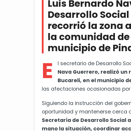
Luis Bernardo Na
Bucareli, municipio de Pinal de Am
Desarrollo Social
En San Juan del Río, plantel de
recorrió la zona 
la comunidad de 
municipio de Pin
E
l secretario de Desarrollo S
Nava Guerrero, realizó un 
Bucareli, en el municipio d
las afectaciones ocasionadas por u
Siguiendo la instrucción del gober
oportunidad y mantenerse cerca d
Secretaría de Desarrollo Social 
mano la situación, coordinar ac