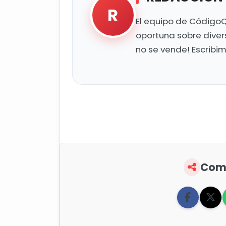
R
El equipo de CódigoQ
oportuna sobre diver
no se vende! Escribi
Comp