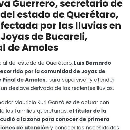
va Guerrero, secretario de
oles
 del estado de Querétaro,
l Cobaq será incluyente
afectada por las lluvias en
Joyas de Bucareli,
al de Amoles
ocial del estado de Querétaro,
Luis Bernardo
recorrido por la comunidad de Joyas de
e Pinal de Amoles,
para supervisar y atender
n deslave derivado de las recientes lluvias.
nador Mauricio Kuri González de actuar con
e las familias queretanas,
el titular de la
acudió a la zona para conocer de primera
ciones de atención
y conocer las necesidades