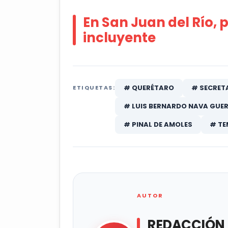
En San Juan del Río, 
incluyente
# QUERÉTARO
# SECRET
ETIQUETAS:
# LUIS BERNARDO NAVA GUE
# PINAL DE AMOLES
# TE
AUTOR
REDACCIÓN