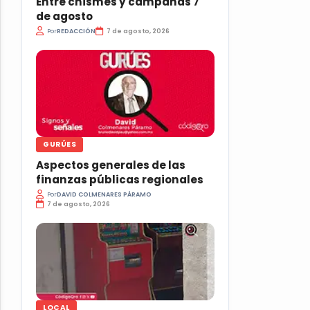
Entre chismes y campanas 7
de agosto
Por
REDACCIÓN
7 de agosto, 2026
GURÚES
Aspectos generales de las
finanzas públicas regionales
Por
DAVID COLMENARES PÁRAMO
7 de agosto, 2026
LOCAL