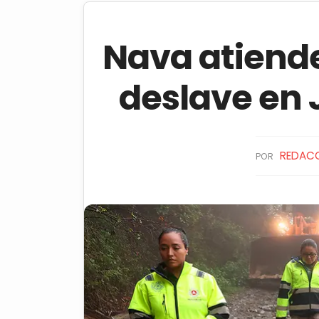
Nava atiende
deslave en 
REDAC
POR