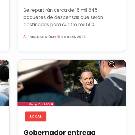
Se repartirán cerca de 16 mil 545
paquetes de despensas que serán
destinadas para cuatro mil 500
beneficiarios que habitan en los 18
Por
REDACCIÓN
15 de abril, 2026
municipios de la...
LOCAL
Gobernador entrega