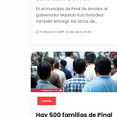
En el municipio de Pinal de Amoles, el
gobernador Mauricio Kuri González
también entregó las obras de
restauración de la parroquia en la
Por
REDACCIÓN
22 de abril, 2026
comunidad de...
LOCAL
Hay 500 familias de Pinal