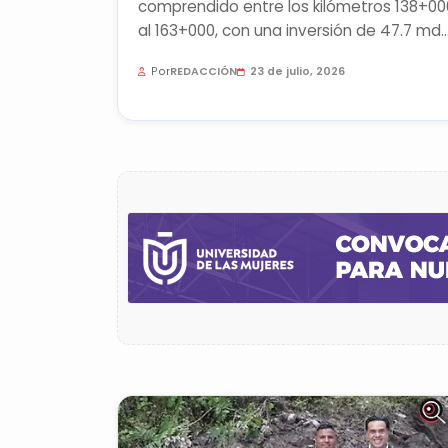
comprendido entre los kilómetros 138+00
al 163+000, con una inversión de 47.7 mdp
en tanto, la SICT pidió a los...
Por
REDACCIÓN
23 de julio, 2026