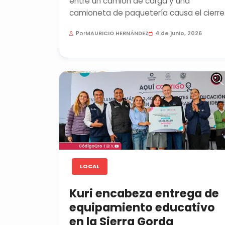
entre un camión de carga y una
camioneta de paquetería causa el cierre
de la carretera federal 120, a la altura...
Por
MAURICIO HERNÁNDEZ
4 de junio, 2026
LOCAL
Kuri encabeza entrega de
equipamiento educativo
en la Sierra Gorda