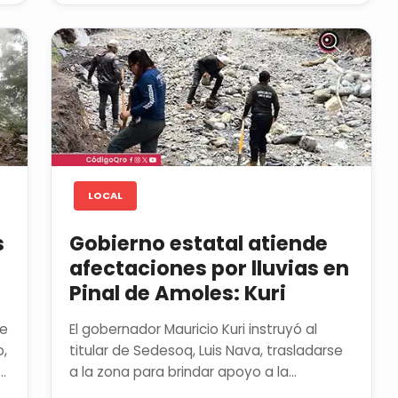
LOCAL
s
Gobierno estatal atiende
afectaciones por lluvias en
Pinal de Amoles: Kuri
de
El gobernador Mauricio Kuri instruyó al
o,
titular de Sedesoq, Luis Nava, trasladarse
n
a la zona para brindar apoyo a la
población y coordinar las...