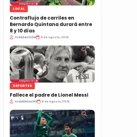
LOCAL
Contraflujo de carriles en
Bernardo Quintana durará entre
8 y 10 días
Por
REDACCIÓN
8 de agosto, 2026
DEPORTES
Fallece el padre de Lionel Messi
Por
AGENCIA EFE
8 de agosto, 2026