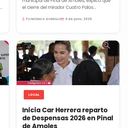
municipal de Pinal de Amoles, explicó que
el cierre del mirador Cuatro Palos
obedece a un conflicto entre los...
Por
MONICA GORDILLO
4 de junio, 2026
LOCAL
Inicia Car Herrera reparto
de Despensas 2026 en Pinal
de Amoles