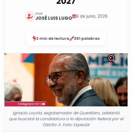
2027
POR
9 de junio, 2026
JOSÉ LUIS LUGO
2 min de lectura
361 palabras
Ignacio Loyola, exgobernador de Querétaro, adelantó
que buscará la candidatura a la diputación federal por el
Distrito 4. Foto: Especial