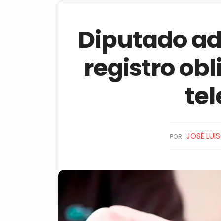
Diputado adv
registro obl
tel
JOSÉ LUI
POR