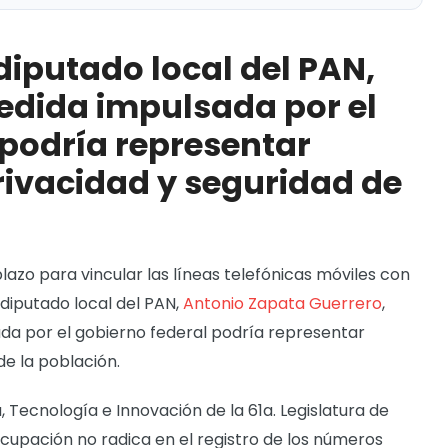
del PAN, advirtió que la medida impulsada por el
r riesgos para la privacidad y seguridad de la
diputado local del PAN,
medida impulsada por el
ativa que restringe cirugías estéticas en menores
 podría representar
rivacidad y seguridad de
lazo para vincular las líneas telefónicas móviles con
l diputado local del PAN,
Antonio Zapata Guerrero
,
ada por el gobierno federal podría representar
de la población.
, Tecnología e Innovación de la 61a. Legislatura de
cupación no radica en el registro de los números