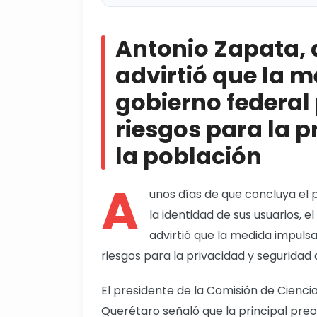
Antonio Zapata, diputado local 
gobierno federal podría representa
Antonio Zapata, 
población
advirtió que la 
Alistan último filtro para inici
gobierno federal
riesgos para la p
la población
A
unos días de que concluya el p
la identidad de sus usuarios, e
advirtió que la medida impuls
riesgos para la privacidad y seguridad 
El presidente de la Comisión de Ciencia
Querétaro señaló que la principal preo