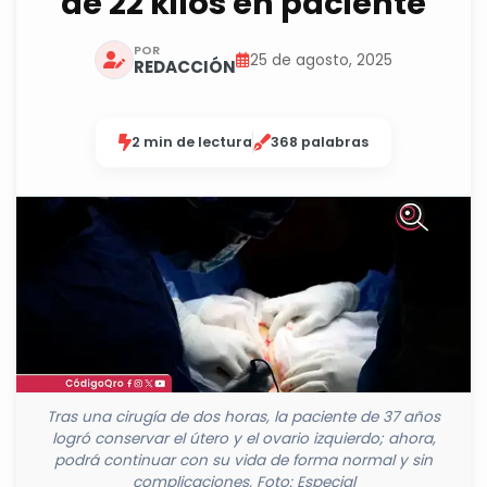
de 22 kilos en paciente
POR
25 de agosto, 2025
REDACCIÓN
2 min de lectura
368 palabras
Tras una cirugía de dos horas, la paciente de 37 años
logró conservar el útero y el ovario izquierdo; ahora,
podrá continuar con su vida de forma normal y sin
complicaciones. Foto: Especial