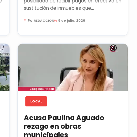
e
posibilidad de recibir pagos en efectivo en
sustitución de inmuebles que
desarrolladores deben transmitir...
Por
REDACCIÓN
9 de julio, 2026
LOCAL
Acusa Paulina Aguado
rezago en obras
municipales