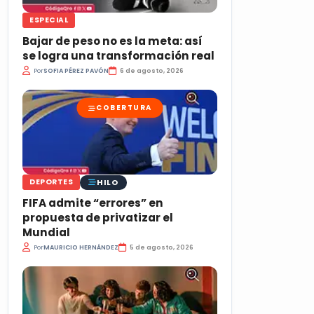
ESPECIAL
Bajar de peso no es la meta: así
se logra una transformación real
Por
SOFIA PÉREZ PAVÓN
6 de agosto, 2026
COBERTURA
HILO
DEPORTES
FIFA admite “errores” en
propuesta de privatizar el
Mundial
Por
MAURICIO HERNÁNDEZ
5 de agosto, 2026