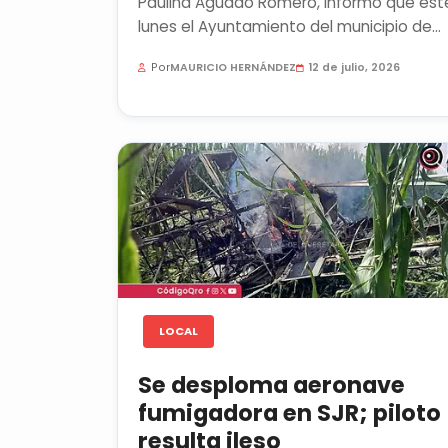
Paulina Aguado Romero, informó que est
lunes el Ayuntamiento del municipio de
Querétaro revocará la subasta...
Por
MAURICIO HERNÁNDEZ
12 de julio, 2026
LOCAL
Se desploma aeronave
fumigadora en SJR; piloto
resulta ileso