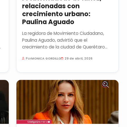
a
relacionadas con
crecimiento urbano:
Paulina Aguado
La regidora de Movimiento Ciudadano,
Paulina Aguado, advirtió que el
s
crecimiento de la ciudad de Querétaro
impacta negativamente en el bienestar
Por
MONICA GORDILLO
29 de abril, 2026
de...