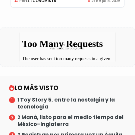
Por
EL ECONOMISTA
21 de julio, 2026
LO MÁS VISTO
Toy Story 5, entre la nostalgia y la
1
tecnología
Maná, listo para el medio tiempo del
2
México-Inglaterra
Registran por primera vez un Águila
3