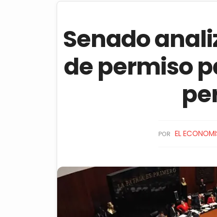
Senado analiz
de permiso p
pe
EL ECONOMI
POR