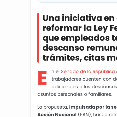
Una iniciativa en el Senado pro
empleados tengan dos días de des
Una iniciativa e
médicas o emergencias
reformar la Ley F
México impone cuotas compensa
que empleados t
descanso remune
trámites, citas 
E
n el
Senado de la República
trabajadores cuenten con d
adicionales a los descansos 
asuntos personales o familiares.
La propuesta,
impulsada por la se
Acción Nacional
(PAN), busca refo