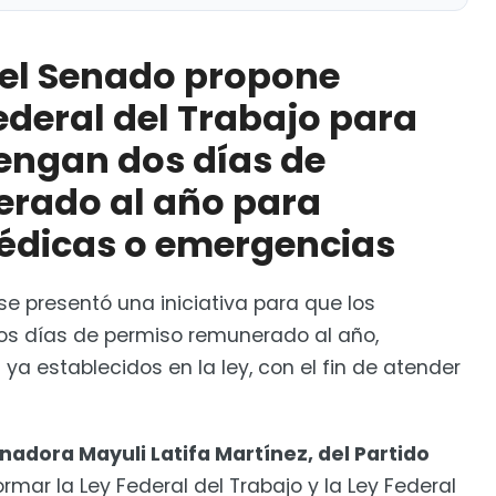
pone reformar la Ley Federal del Trabajo para que
canso remunerado al año para trámites, citas
n el Senado propone
ederal del Trabajo para
torias al calzado chino
engan dos días de
rado al año para
médicas o emergencias
se presentó una iniciativa para que los
os días de permiso remunerado al año,
ya establecidos en la ley, con el fin de atender
nadora Mayuli Latifa Martínez, del Partido
rmar la Ley Federal del Trabajo y la Ley Federal