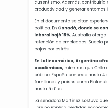
ausentismo. Además, contribuiría a
productividad y generar entornos
En el documento se citan experien
política. En
Canadá, donde se conc
laboral bajó 15%
. Australia otorg
retención de empleados. Suecia per
bajas por estrés.
En Latinoamérica, Argentina ofr
académicos,
mientras que Chile c
público. España concede hasta 4
familiares, y países como Finland
hasta 5 días.
La senadora Martínez sostuvo que
libre no implica pérdidas económi