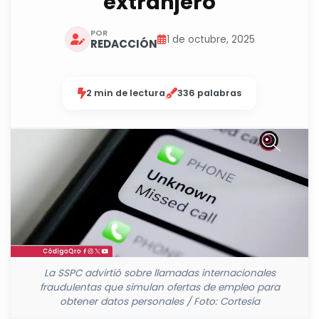
extranjero
POR
1 de octubre, 2025
REDACCIÓN
2 min de lectura
336 palabras
La SSPC advirtió sobre llamadas internacionales
fraudulentas que simulan ofertas de empleo para
obtener datos personales / Foto: Cortesía