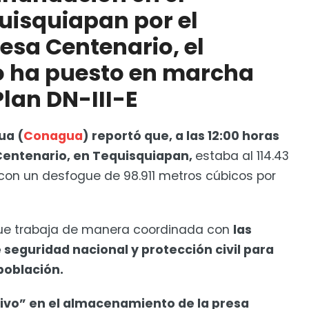
uisquiapan por el
 informe al gobernador
esa Centenario, el
o ha puesto en marcha
Plan DN-III-E
ua (
Conagua
) reportó que, a las 12:00 horas
Centenario, en Tequisquiapan,
estaba al 114.43
con un desfogue de 98.911 metros cúbicos por
que trabaja de manera coordinada con
las
 seguridad nacional y protección civil para
población.
tivo” en el almacenamiento de la presa