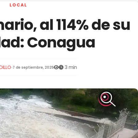
LOCAL
ario, al 114% de su
dad: Conagua
DILLO
3 min
•
7 de septiembre, 2025