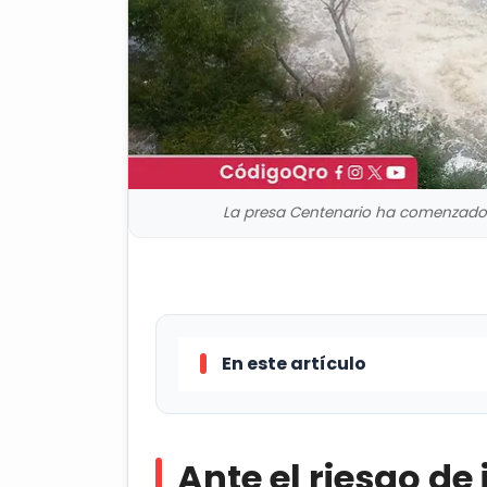
La presa Centenario ha comenzado 
En este artículo
Ante el riesgo de inundación e
la presa Centenario, el Ejército M
Ante el riesgo de
DN-III-E